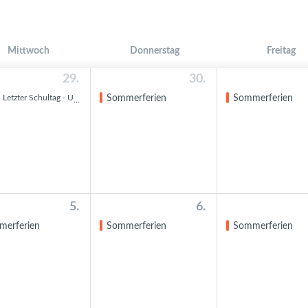
Mittwoch
Donnerstag
Freitag
29.
30.
Letzter Schultag - Unterrichtsende für alle um 11:15 Uhr
Sommerferien
Sommerferien
5.
6.
merferien
Sommerferien
Sommerferien