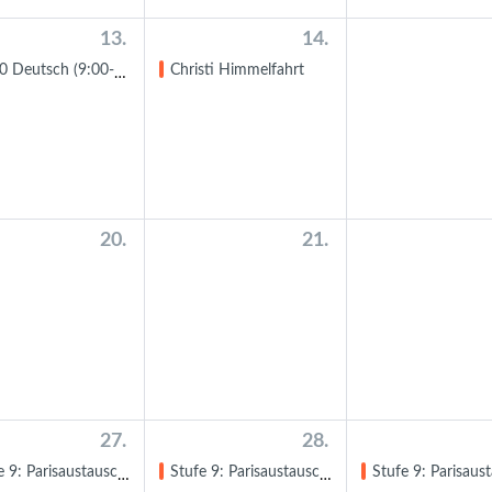
13.
14.
Deutsch (9:00-11:50 Uhr)
Christi Himmelfahrt
20.
21.
27.
28.
saustausch: Besuch der GSG-Schüler:innen in Paris
Stufe 9: Parisaustausch: Besuch der GSG-Schüler:innen in Paris
Stufe 9: Parisaustausch: Besuch der GSG-Schüler:i