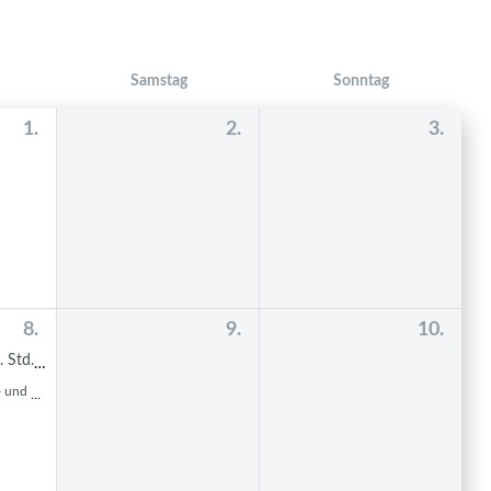
Samstag
Sonntag
1.
2.
3.
8.
9.
10.
zstunden
nsprechtag