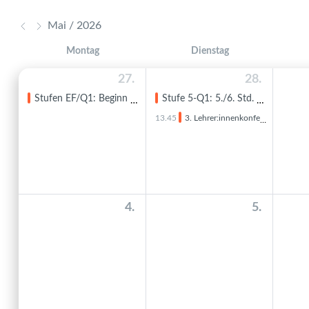
Mai / 2026
Montag
Dienstag
27.
28.
Stufen EF/Q1: Beginn 4. Quartal
Stufe 5-Q1: 5./6. Std. Kurzstunden, der Nachmittagsunterricht entfällt.
13.45
3. Lehrer:innenkonferenz
4.
5.