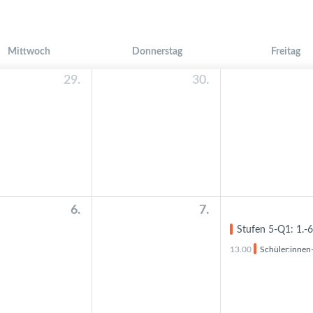
Mittwoch
Donnerstag
Freitag
29.
30.
6.
7.
Stufen 5-Q1: 1.-6. Std. Kur
13.00
Schüler:innen- und Elter