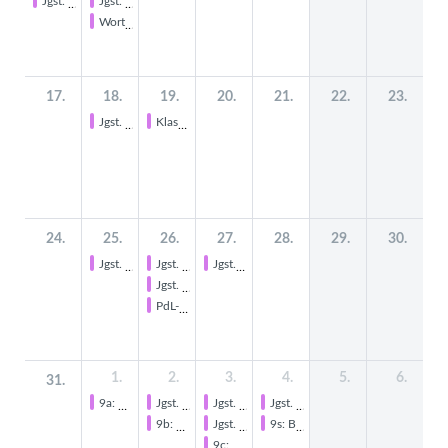
Jgst. 11: Integrationswoche
Jgst. 5: Einschulung, 11 Uhr
Wortgottesdienst anlässlich der Einschulung der neuen 5. Klassen
17.
18.
19.
20.
21.
22.
23.
Jgst. 9a & 9b: Bewerbertraining
Klass 9c & 9s: Bewerbertraining Kopie
24.
25.
26.
27.
28.
29.
30.
Jgst. 7: Kennenlerntage in Trier
Jgst. 7: Kennenlerntage in Trier
Jgst.13: Sportpraktische Abiturprüfung Leichtathletik
Jgst. 5, 7 ,9 u. 11: Wahl der Klassenelternsprecher u. der Wahlvertreter für den SEB
PdL-Verleihung
1.
2.
3.
4.
5.
6.
31.
9a: Berufsinformationszentrum mit der Bundesagentur für Arbeit (in der Schule: 1.-3. Std.)
Jgst. 7: Kennenlerntage Trier
Jgst. 7: Kennenlerntage Trier
Jgst. 5a: Kolbenstein
9b: Berufsinformationszentrum mit der Bundesagentur für Arbeit (in der Schule: 1.-3. Std.) Kopie
Jgst. 5a: Kolbenstein
9s: Berufsinformationszentrum mit der Bundesagentur für Arbeit (in der Schule: 1.-3. Std.)
9c: Berufsinformationszentrum mit der Bundesagentur für Arbeit (in der Schule: 1.-3. Std.) Kopie Kopie