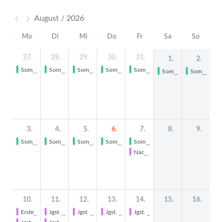
August / 2026
Mo
Di
Mi
Do
Fr
Sa
So
27.
28.
29.
30.
31.
1.
2.
Sommerferien
Sommerferien
Sommerferien
Sommerferien
Sommerferien
Sommerferien
Sommerferien
3.
4.
5.
6.
7.
8.
9.
Sommerferien
Sommerferien
Sommerferien
Sommerferien
Sommerferien
Nachprüfungen
10.
11.
12.
13.
14.
15.
16.
Erster Schultag, Wiederbeginn des Unterrichts
Jgst. 11: Integrationswoche
Jgst. 11: Integrationswoche
Jgst. 11: Integrationswoche
Jgst. 11: Integrationswoche